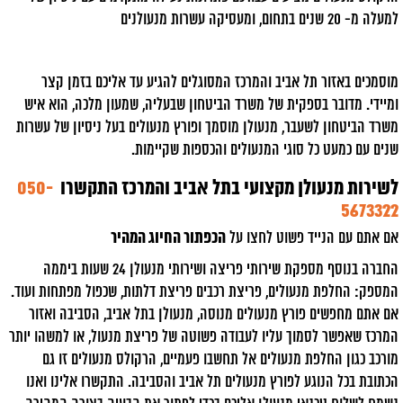
למעלה מ- 20 שנים בתחום, ומעסיקה עשרות מנעולנים
מוסמכים באזור תל אביב והמרכז המסוגלים להגיע עד אליכם בזמן קצר
ומיידי. מדובר בספקית של משרד הביטחון שבעליה, שמעון מלכה, הוא איש
משרד הביטחון לשעבר, מנעולן מוסמך ופורץ מנעולים בעל ניסיון של עשרות
שנים עם כמעט כל סוגי המנעולים והכספות שקיימות.
לשירות מנעולן מקצועי בתל אביב והמרכז התקשרו
050-
5673322
אם אתם עם הנייד פשוט לחצו על
הכפתור החיוג המהיר
החברה בנוסף מספקת שירותי פריצה ושירותי מנעולן 24 שעות ביממה
המספק: החלפת מנעולים, פריצת רכבים פריצת דלתות, שכפול מפתחות ועוד.
אם אתם מחפשים פורץ מנעולים מנוסה, מנעולן בתל אביב, הסביבה ואזור
המרכז שאפשר לסמוך עליו לעבודה פשוטה של פריצת מנעול, או למשהו יותר
מורכב כגון החלפת מנעולים אל תחשבו פעמיים, הרקולס מנעולים זו גם
הכתובת בכל הנוגע לפורץ מנעולים תל אביב והסביבה. התקשרו אלינו ואנו