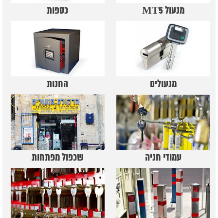
מנעול MT5
כספות
מנעולים
החנות
עמודי חניה
שכפול מפתחות