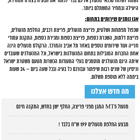
נשמח לשלוח טכנאי מנעולן אליכם בכדי לפתור את הבעיה בצורה המהירה,
היעילה ובמחיר המשתלם ביותר.
אנו נותנים שירותים בתחום:
שכפול מפתחות ושלטים, פריצת מנעולים, פריצת רכבים, החלפת מנעולים,
פריצת דלתות, השכרת כספות, פריצת כספות ומכירת כספות, התקנת עמודי
חנייה ועוד שירותים נוספים באזור תל אביב והמרכז. הרקולס מנעולים הינה
אחת החברות המובילות בתחום המנעולנות בישראל, וכל המנעולנים שעובדים
איתה הינם מנעולנים מוסמכים בעלי התעודות הכשרות מטעם משטרת ישראל
וניסיון של שנים רבות שיפתור עבורכם כל בעיה ובכל שעה ביום – 24 שעות
ביממה ללא תוספת תשלום.
מה חדש אצלנו
מנעול MT5 המגן מפני פריצה, החלף ישן בחדש, התקנה חינם
מבצע החלפת מנעולים 199 ש"ח בלבד !