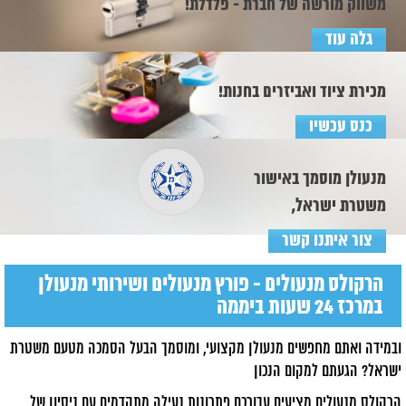
משווק מורשה של חברת - פלדלת!
גלה עוד
מכירת ציוד ואביזרים בחנות!
כנס עכשיו
מנעולן מוסמך באישור
משטרת ישראל,
צור איתנו קשר
הרקולס מנעולים - פורץ מנעולים ושירותי מנעולן
במרכז 24 שעות ביממה
ובמידה ואתם מחפשים מנעולן מקצועי, ומוסמך הבעל הסמכה מטעם משטרת
ישראל? הגעתם למקום הנכון
הרקולס מנעולים מציעים עבורכם פתרונות נעילה מתקדמים עם ניסיון של