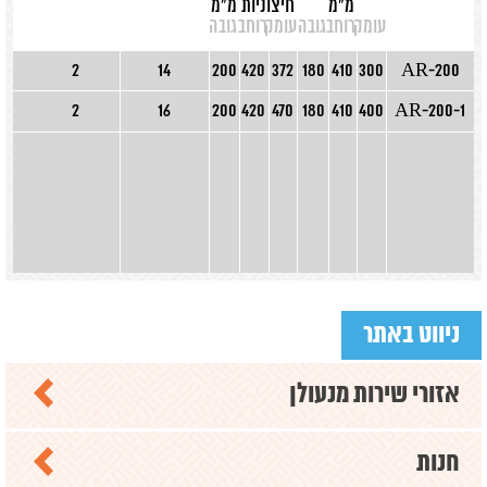
מ"מ
חיצוניות מ"מ
עומק
רוחב
גובה
עומק
רוחב
גובה
2
14
200
420
372
180
410
300
AR-200
2
16
200
420
470
180
410
400
AR-200-1
ניווט באתר
אזורי שירות מנעולן
חנות