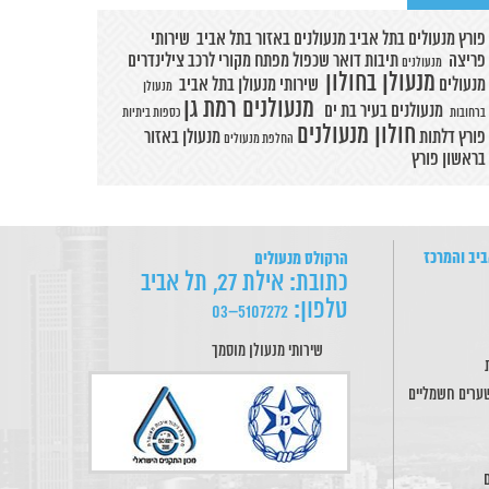
פורץ מנעולים בתל אביב
מנעולנים באזור בתל אביב
שירותי
פריצה
תיבות דואר
שכפול מפתח מקורי לרכב
צילינדרים
מנעולנים
מנעולן בחולון
מנעולים
שירותי מנעולן בתל אביב
מנעולן
מנעולנים רמת גן
מנעולנים בעיר בת ים
ברחובות
כספות ביתיות
חולון מנעולנים
פורץ דלתות
מנעולן באזור
החלפת מנעולים
בראשון
פורץ
ביב והמרכז
הרקולס מנעולים
כתובת: אילת 27, תל אביב
טלפון:
5107272–03
שירותי מנעולן מוסמך
שערים חשמליים