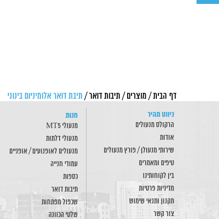
דף הבית
/
מוצרים
/
תיבות דואר
/
תיבת דואר אלומיניום בינוני
ניווט מהיר
חנות
הרקולס מנעולים
מנעולי MT5
אודות
מנעולי דלתות
שירותי מנעולן / פורץ מנעולים
מנעולים לאופנועים / אופניים
טיפים ומאמרים
עמודי חנייה
בין לקוחותינו
כספות
מדיניות פרטיות
תיבות דואר
תקנון ותנאי שימוש
שכפול מפתחות
צור קשר
שלטי הכוונה