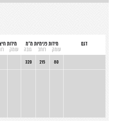
דגם
מידות פנימיות מ"מ
מידות חיצ
עומק
רוחב
גובה
עומק
רו
320
215
80